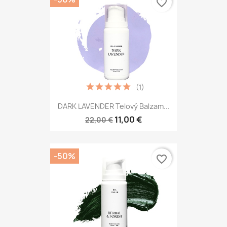
favorite_border
(1)
DARK LAVENDER Telový Balzam...
11,00 €
22,00 €
-50%
favorite_border