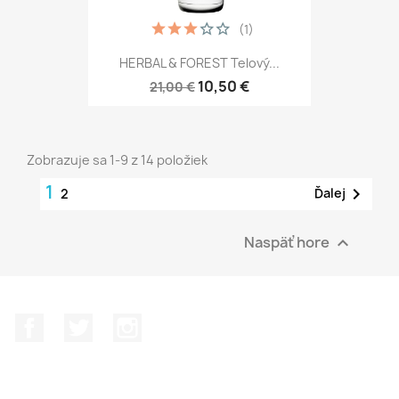
(1)
HERBAL & FOREST Telový...
10,50 €
21,00 €
Zobrazuje sa 1-9 z 14 položiek
1

Ďalej
2
Naspäť hore

Facebook
Twitter
Instagram