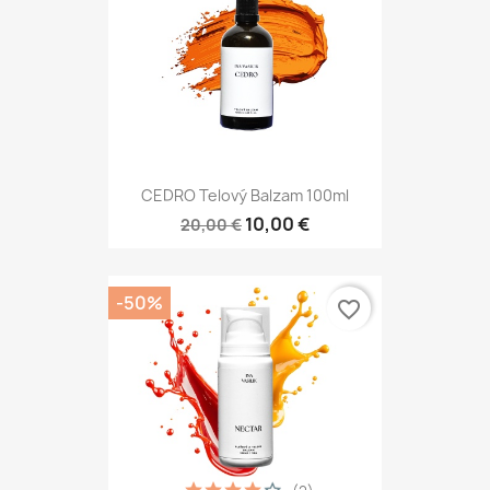
CEDRO Telový Balzam 100ml
10,00 €
20,00 €
-50%
favorite_border