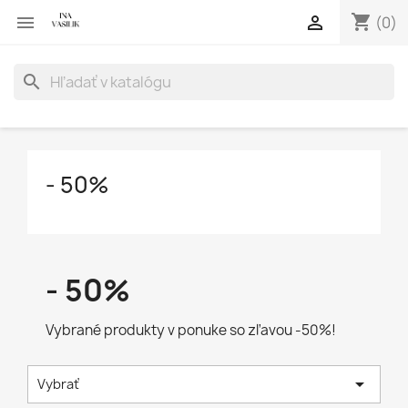
shopping_cart


(0)
search
- 50%
- 50%
Vybrané produkty v ponuke so zľavou -50%!

Vybrať