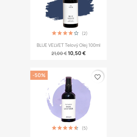
(2)
BLUE VELVET Telový Olej 100ml
10,50 €
21,00 €
-50%
favorite_border
(5)