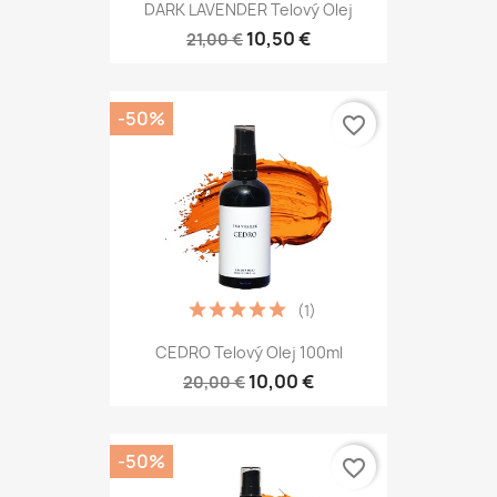
DARK LAVENDER Telový Olej
10,50 €
21,00 €
-50%
favorite_border
(1)
CEDRO Telový Olej 100ml
10,00 €
20,00 €
-50%
favorite_border