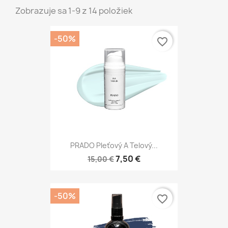
Zobrazuje sa 1-9 z 14 položiek
-50%
favorite_border
PRADO Pleťový A Telový...
7,50 €
15,00 €
-50%
favorite_border