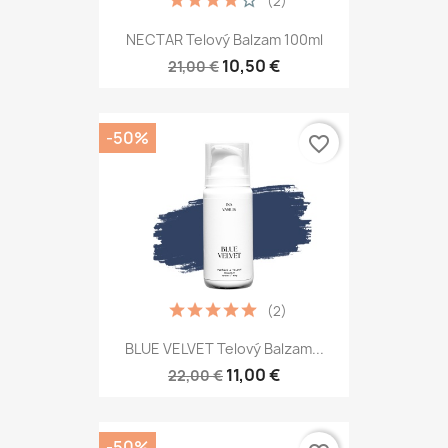
(2)
NECTAR Telový Balzam 100ml
10,50 €
21,00 €
-50%
favorite_border
(2)
BLUE VELVET Telový Balzam...
11,00 €
22,00 €
-50%